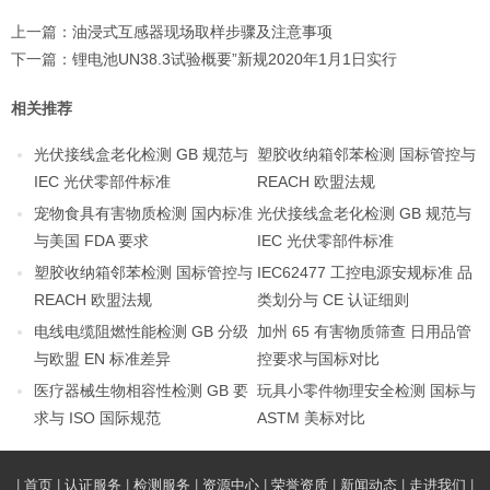
上一篇：
油浸式互感器现场取样步骤及注意事项
下一篇：
锂电池UN38.3试验概要”新规2020年1月1日实行
相关推荐
光伏接线盒老化检测 GB 规范与
塑胶收纳箱邻苯检测 国标管控与
IEC 光伏零部件标准
REACH 欧盟法规
宠物食具有害物质检测 国内标准
光伏接线盒老化检测 GB 规范与
与美国 FDA 要求
IEC 光伏零部件标准
塑胶收纳箱邻苯检测 国标管控与
IEC62477 工控电源安规标准 品
REACH 欧盟法规
类划分与 CE 认证细则
电线电缆阻燃性能检测 GB 分级
加州 65 有害物质筛查 日用品管
与欧盟 EN 标准差异
控要求与国标对比
医疗器械生物相容性检测 GB 要
玩具小零件物理安全检测 国标与
求与 ISO 国际规范
ASTM 美标对比
|
首页
|
认证服务
|
检测服务
|
资源中心
|
荣誉资质
|
新闻动态
|
走进我们
|