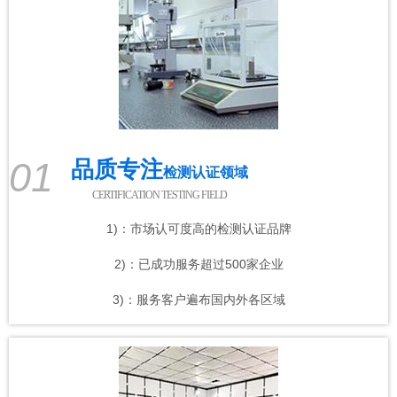
01
品质专注
检测认证领域
CERTIFICATION TESTING FIELD
1)：市场认可度高的检测认证品牌
2)：已成功服务超过500家企业
3)：服务客户遍布国内外各区域