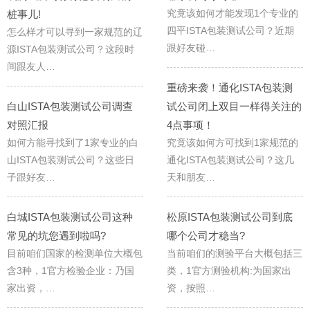
究竟该如何才能发现1个专业的
桩事儿!
四平ISTA包装测试公司？近期
怎么样才可以寻到一家规范的辽
跟好友碰…
源ISTA包装测试公司？这段时
间跟友人…
重磅来袭！通化ISTA包装测
白山ISTA包装测试公司调查
试公司闭上双目一样得关注的
对照汇报
4点事项！
如何方能寻找到了1家专业的白
究竟该如何方可找到1家规范的
山ISTA包装测试公司？这些日
通化ISTA包装测试公司？这几
子跟好友…
天和朋友…
白城ISTA包装测试公司这种
松原ISTA包装测试公司到底
常见的坑您遇到啦吗?
哪个公司才稳当?
目前咱们国家的检测单位大概包
当前咱们的测验平台大概包括三
含3种，1官方检验企业：乃国
类，1官方测验机构:为国家出
家出资，…
资，按照…