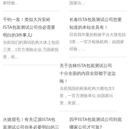
家经验…
国家出…
千钧一发！类似大兴安岭
长春ISTA包装测试公司您要
ISTA包装测试公司你必需要
知道的本站全具有！
目前我华夏的检验平台大致包括
明白的3件事儿!
3类，一官方检验机构：由国家
当前咱们的测试机构大体上包括
经验，…
三类，1官方测验企业:乃国家投
资，依…
关于吉林ISTA包装测试公司
十分全面的内容全部都于这边
咯！
当前我国的检验机构大概包含3
类，一官方测验单位:由国家出
资，依据…
火烧眉毛！有关辽源ISTA包
四平ISTA包装测试公司到底
装测试公司你务必要明白的三
哪家公司才可靠?