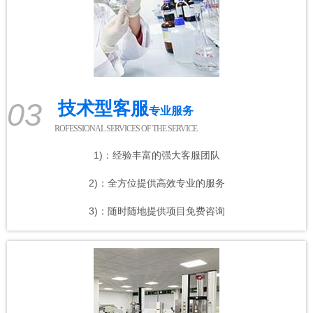
03
技术型客服
专业服务
ROFESSIONAL SERVICES OF THE SERVICE
1)：经验丰富的强大客服团队
2)：全方位提供高效专业的服务
3)：随时随地提供项目免费咨询