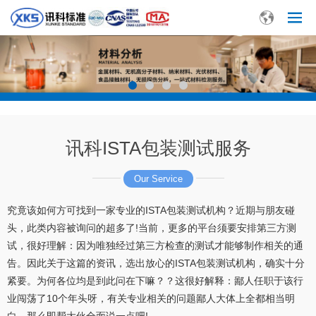
讯科ISTA包装测试服务
Our Service
究竟该如何方可找到一家专业的ISTA包装测试机构？近期与朋友碰
头，此类内容被询问的超多了!当前，更多的平台须要安排第三方测
试，很好理解：因为唯独经过第三方检查的测试才能够制作相关的通
告。因此关于这篇的资讯，选出放心的ISTA包装测试机构，确实十分
紧要。为何各位均是到此问在下嘛？？这很好解释：鄙人任职于该行
业闯荡了10个年头呀，有关专业相关的问题鄙人大体上全都相当明