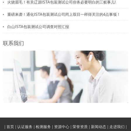
火烧眉毛！有关辽源ISTA包装测试公司你务必要明白的三桩事儿!
重磅来袭！通化ISTA包装测试公司闭上双目一样得关注的4点事项！
白山ISTA包装测试公司调查对照汇报
联系我们
联系方式
|
首页
|
认证服务
|
检测服务
|
资源中心
|
荣誉资质
|
新闻动态
|
走进我们
|