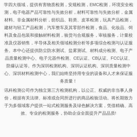
学四大领域，提供有害物质检测，安规检测，EMC检测，环境安全检
测，电子电器产品可靠性与失效分析，材料可靠性与失效分析，金属
材料、非金属材料分析，纺织品、鞋类、皮革检测，玩具产品检测，
建材与轻工产品检测，汽车整车及其零部件检测，食品、化妆品、饲
料及食品包装和接触材料检测，验货与合规服务，审核服务，计量校
准及仪器销售，半导体及相关领域检测分析等多项综合检测与认证服
务。本中心还提供防尘防水测试、盐雾测试、材料成分检测、电子产
品质量检测中心、电子元器件检测、CE认证、CB认证、FCC认证、
防爆认证等。作为深圳检测机构、深圳认证机构、深圳质量检测中
心、深圳材料检测中心，我们始终坚持用专业的设备和人才来保证服
务质量！
讯科检测公司作为独立第三方检测机构，以公正、权威的非当事人身
份，根据有关法律、标准或合同所进行的商品检验活动。将长期致力
于为多领域客户提供一站式检测服务及绿色解决方案，凭借精确、高
效、专业的检测服务，协助企业全面提升产品品质!