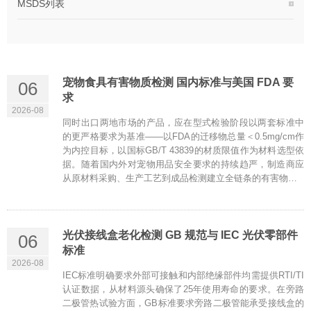
MSDS列表
宠物食具有害物质检测 国内标准与美国 FDA 要
06
求
2026-08
同时出口两地市场的产品，应在型式检验阶段以两套标准中
的更严格要求为基准——以FDA的迁移物总量＜0.5mg/cm作
为内控目标，以国标GB/T 43839的材质限值作为材料选型依
据。随着国内外对宠物用品安全要求的持续趋严，制造商应
从原材料采购、生产工艺到成品检测建立全链条的有害物…
光伏接线盒老化检测 GB 规范与 IEC 光伏零部件
06
标准
2026-08
IEC标准明确要求外部可接触和内部绝缘部件均需提供RTI/TI
认证数据，从材料源头确保了25年使用寿命的要求。在旁路
二极管热试验方面，GB标准要求旁路二极管能承受接线盒的