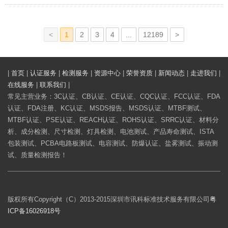
1
2
3
4
...
12189
一
一
页
页»
|
首页
|
认证服务
|
检测服务
|
资源中心
|
荣誉资质
|
新闻动态
|
走进我们
|
在线服务
|
联系我们
|
常见主营业务：3C认证、CB认证、CE认证、CQC认证、FCC认证、FDA
认证、FDA注册、KC认证、MSDS报告、MSDS认证、MTBF测试、
MTBF认证、PSE认证、REACH认证、ROHS认证、SRRC认证、材料分
析、成分检测、尺寸检测、灯具检测、电池测试、产品寿命测试、ISTA
包装测试、PCBA电路板测试、电容测试、防爆认证、盐雾测试、振动测
试、质量检测报告！
版权所有Copyright（C）2013-2015深圳市讯科标准技术服务有限公司
粤
ICP备16026918号