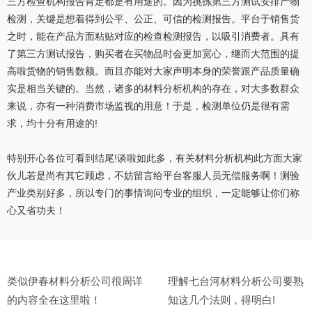
三方检查机构报告肯定都是有用途的。因为挑拣第三方测试安排产物
检测，关键是想着得到公平、公正、可信的检测报告。平台于销售货
之时，能在产品方面粘贴对应的检查检测报告，以吸引消费者。具有
了第三方测试报告，购买者在买物品时会更加宽心，继而大范围的提
高啦货物的销售数额。而且亦能对大家声明本身的荣誉跟产品质量确
实是相当关键的。当然，诸多的材料分析机构的存在，对大多数群众
来说，亦有一种消费市场监视的用意！于是，检测单位仍是很有需
求，均十分有用途的!
特别开心各位可看到结尾!谈啦如此多，有关材料分析机构此方面大家
伙儿若是尚有其它顾虑，不妨留言给平台客服人员无偿服务啊！测验
产业类别好多，所以专门的事情询问专业的组织，一定能够让你们称
心又省功夫！
类似伊春材料分析公司很周详
理解七台河材料分析公司要熟
的内容全在这里啦！
知这几个法则，得明白!