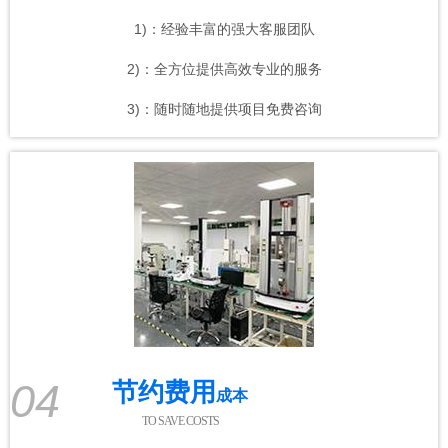
1)：经验丰富的强大客服团队
2)：全方位提供高效专业的服务
3)：随时随地提供项目免费咨询
04
节约费用
成本
TO SAVE COSTS