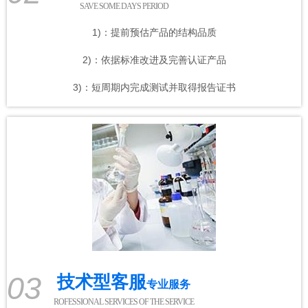
SAVE SOME DAYS PERIOD
1)：提前预估产品的结构品质
2)：依据标准改进及完善认证产品
3)：短周期内完成测试并取得报告证书
03
技术型客服
专业服务
ROFESSIONAL SERVICES OF THE SERVICE