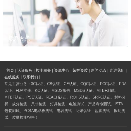
联系方式
|
首页
|
认证服务
|
检测服务
|
资源中心
|
荣誉资质
|
新闻动态
|
走进我们
|
在线服务
|
联系我们
|
常见主营业务：3C认证、CB认证、CE认证、CQC认证、FCC认证、FDA
认证、FDA注册、KC认证、MSDS报告、MSDS认证、MTBF测试、
MTBF认证、PSE认证、REACH认证、ROHS认证、SRRC认证、材料分
析、成分检测、尺寸检测、灯具检测、电池测试、产品寿命测试、ISTA
包装测试、PCBA电路板测试、电容测试、防爆认证、盐雾测试、振动测
试、质量检测报告！