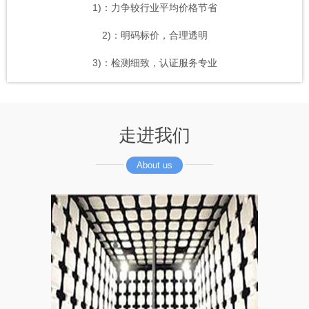
1)：力争较行业平均价格节省
2)：明码标价，合理透明
3)：检测细致，认证服务专业
走进我们
About us