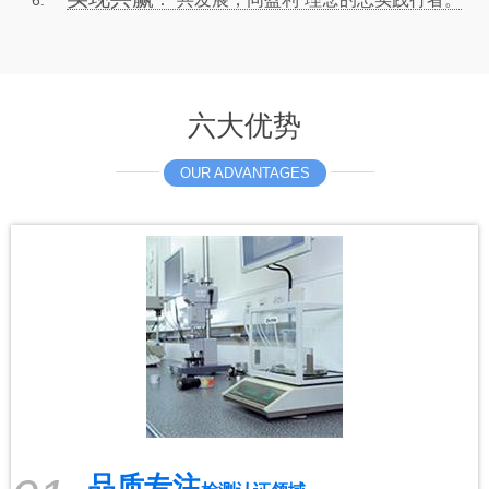
六大优势
OUR ADVANTAGES
品质专注