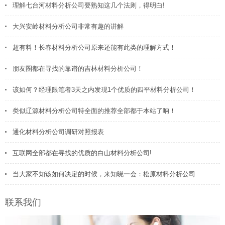
理解七台河材料分析公司要熟知这几个法则，得明白!
大兴安岭材料分析公司非常有趣的讲解
超有料！长春材料分析公司原来还能有此类的理解方式！
朋友圈都在寻找的靠谱的吉林材料分析公司！
该如何？经理限笔者3天之内发现1个优质的四平材料分析公司！
类似辽源材料分析公司特全面的推荐全部都于本站了呐！
通化材料分析公司调研对照报表
互联网全部都在寻找的优质的白山材料分析公司!
当大家不知该如何决定的时候，来知晓一会：松原材料分析公司
联系我们