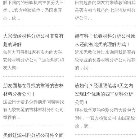
眼下国内的检验机构主要分为三
日前超多的网友前来请教编辑我
类，1官方检验单位：乃国家开
是否有相当规范的七台河材料分
办，依…
析公司…
大兴安岭材料分析公司非常有
超有料！长春材料分析公司原
趣的讲解
来还能有此类的理解方式！
如何方可寻到1家有实力的大兴
近来无数伙伴过来询问我是否有
安岭材料分析公司？这段时间和
较专业的长春材料分析公司推荐
友人聚…
的，我…
朋友圈都在寻找的靠谱的吉林
该如何？经理限笔者3天之内
材料分析公司！
发现1个优质的四平材料分析
这些日子诸多伙伴前来问编辑我
公司！
有无较规范的吉林材料分析公司
现在我华夏的检测公司大致包含
举荐的…
3种，一官方检验公司:由国家经
验，按…
类似辽源材料分析公司特全面