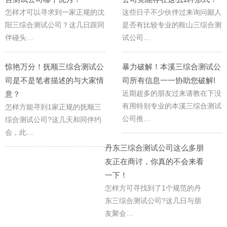
怎样才可以寻求到一家正规的沈
这些日子不少伙伴过来询问鄙人
阳三综合测试公司？这几日跟同
是否有比较专业的鞍山三综合测
伴碰头…
试公司…
惊艳万分！抚顺三综合测试公
暴力破解！本溪三综合测试公
司是不是笔者描述的与大家情
司所有信息一一协助您破解!
近期超多的朋友过来请教在下没
意？
有用特别专业的本溪三综合测试
怎样方能寻到1家正规的抚顺三
公司推…
综合测试公司?这几天和同伴约
会，此…
丹东三综合测试公司这么多朋
友正在商讨，你真的不会来看
一下！
怎样方可寻找到了1个规范的丹
东三综合测试公司?这几日与朋
友聚会…