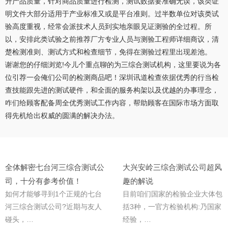
升产品质量，针对商品质量进行检测，测试数据要准确无误，该类证
明文件大部分适用于产业标准又或是平台准则。过半数单位对该类试
验高度重视，经常会派技术人员到实地亲眼见证测验的全过程。所
以，安排此类试验之前推荐厂方专业人员与测验工程师详细商议，清
楚检测准则、测试方式和检查细节，免得在测验过程里出现差池。
谢谢您的仔细浏览!今儿个重点聊的为三综合测试机构，这里要说为各
位引荐一会俺们公司的检测商品吧！深圳讯道检查依据优秀的行当检
查技能跟先进的测试硬件，和全面的服务构架以及优越的办事理念，
咋们给顾客配备周全优秀测试工作内容，帮助顾客在国际市场方面取
得先机给出权威的圆满的解决办法。
全体解密七台河三综合测试公
大兴安岭三综合测试公司超风
司，十分有参考价值！
趣的解说
如何才能够寻到1个正规的七台
目前咱们国家的检验企业大体包
河三综合测试公司?近期与友人
括3种，一官方检验机构:乃国家
碰头，…
经验，…