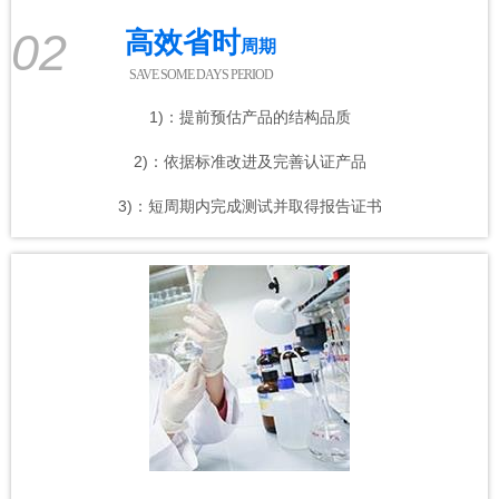
02
高效省时
周期
SAVE SOME DAYS PERIOD
1)：提前预估产品的结构品质
2)：依据标准改进及完善认证产品
3)：短周期内完成测试并取得报告证书