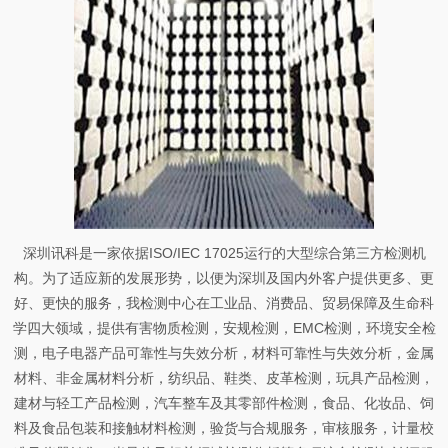
深圳讯科是一家依据ISO/IEC 17025运行的大型综合第三方检测机
构。为了适应新的发展形势，以便为深圳及国内外客户提供更多、更
好、更快的服务，我检测中心在工业品、消费品、贸易保障及生命科
学四大领域，提供有害物质检测，安规检测，EMC检测，环境安全检
测，电子电器产品可靠性与失效分析，材料可靠性与失效分析，金属
材料、非金属材料分析，纺织品、鞋类、皮革检测，玩具产品检测，
建材与轻工产品检测，汽车整车及其零部件检测，食品、化妆品、饲
料及食品包装和接触材料检测，验货与合规服务，审核服务，计量校