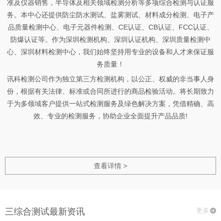
准及仪器销售，半导体及相关领域检测分析等多项综合检测与认证服
务。本中心还提供防尘防水测试、盐雾测试、材料成分检测、电子产
品质量检测中心、电子元器件检测、CE认证、CB认证、FCC认证、
防爆认证等。作为深圳检测机构、深圳认证机构、深圳质量检测中
心、深圳材料检测中心，我们始终坚持用专业的设备和人才来保证服
务质量！
讯科检测公司作为独立第三方检测机构，以公正、权威的非当事人身
份，根据有关法律、标准或合同所进行的商品检验活动。将长期致力
于为多领域客户提供一站式检测服务及绿色解决方案，凭借精确、高
效、专业的检测服务，协助企业全面提升产品品质!
查看详情 >
三综合测试最新资讯
更多