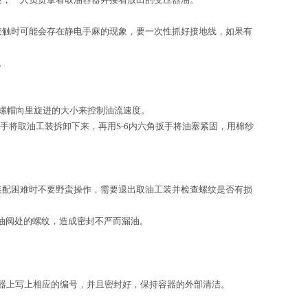
接触时可能会存在静电手麻的现象，要一次性抓好接地线，如果有
。
过螺帽向里旋进的大小来控制油流速度。
手将取油工装拆卸下来，再用S-6内六角扳手将油塞紧固，用棉纱
装配困难时不要野蛮操作，需要退出取油工装并检查螺纹是否有损
放油阀处的螺纹，造成密封不严而漏油。
。
器上写上相应的编号，并且密封好，保持容器的外部清洁。