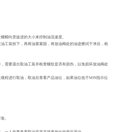
过螺帽向里旋进的大小来控制油流速度。
取油工装拆下，再将油塞紧固，将放油阀处的油迹擦拭干净后，检
作，需要退出取油工装并检查螺纹是否有损伤，以免损坏放油阀处
规程进行取油，取油后查看产品油位，如果油位低于MIN指示位
牢靠。
装，一人负责拿着取油容器并接着放出的变压器油。