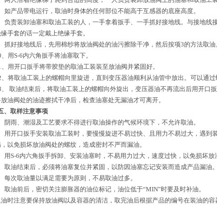
7、如产品带电运行，取油时身体的任何部位不能高于互感器的底座高度。
8、负责装卸油塞和取油工装的人，一手拿着扳手、一手抓好接地线。与接地线
绝缘手套的话一定戴上绝缘手套。
9、抓好接地线后，先用棉纱将放油阀处的油污擦除干净，然后按项3的方法取油
10、用S-6内六角扳手将油塞取下。
11、用开口扳手将带胶垫的取油工装装至放油阀并紧固好。
12、将取油工装上的螺帽向里旋进，直到变压器油顺利从油管中放出。可以通
13、 取油结束后，将取油工装上的螺帽向外旋出，变压器油不再流出后用开口扳
将放油阀处的油迹擦拭干净后，检查油塞处无漏油才可离开。
五
、
取样
注意事项
1、阴雨、潮湿及工艺要求不得进行取油操作的气候环境下，不允许取油。
2、用开口扳手安装取油工装时，要慢慢旋进不易过快、且用力不易过大，遇到
伤，以免损坏放油阀处的螺纹，造成密封不严而漏油。
3、用S-6内六角扳手拆卸、安装油塞时，不易用力过大，速度过快，以免损坏
4、取油结束后，必须将油塞复位并紧固，以防因油塞忘记安装而造成产品漏油
5、每次取油量以满足需要为原则，不易取油过多。
6、取油前后，密切关注膨胀器的油位标记，油位低于“MIN”时要及时补油。
取油时注意要保持放油阀以及容器的清洁，取完油后根据产品的编号在装油的容