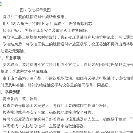
图3 取油样示意图
1、将取油工装的螺帽逆时针旋转至极限。
2、用S=6内六角扳手将图1所示油塞取下，严禁拆除阀芯。
3、如图3 所示，将取油工装安至装放油阀上并紧固好。
4、将取油工装上的螺帽顺时针旋转，直到变压器油顺利从油管中流出。可以通
5、取油结束后，将取油工装上的螺帽逆时针旋至极限，变压器油不再流出后将
查油塞处无漏油。
三、
注意事项
1、安装取油工装时旋进不宜过快且用力不宜过大，遇到装配困难时严禁野蛮操
的螺纹，造成密封不严而漏油。
2、由于该产品为少油产品，不建议现场取油。如确有必要进行取油时，应按相关
置时应及时补油，所补的绝缘油必须与设备里的油同型号、同品质。
四、
取
样
步骤
1、需准备的工装、器具。
2、检查并确保取油工装完好后，将取油工装的螺帽向外退至极限。
3、检查接地线是否安全可靠，确保接地线接地安全可靠。
4、将两个高度适宜的绝缘梯子斜着靠在电流互感器的支架上，确保梯子稳定、
5、从现场找一人协助取油样，主要是拿着取油容器。
6、两人沿着绝缘梯子爬到合适的高度，一人负责装卸放油阀上的油塞和取油工