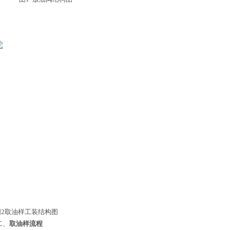
2
取油样工装结构图
二、
取油样流程