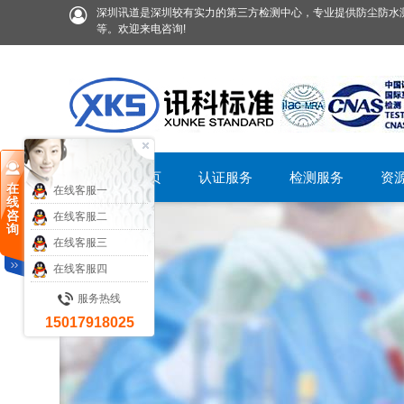
深圳讯道是深圳较有实力的第三方检测中心，专业提供防尘防水测
等。欢迎来电咨询!
首页
认证服务
检测服务
资
在
在线客服一
线
咨
在线客服二
询
在线客服三
在线客服四
服务热线
15017918025