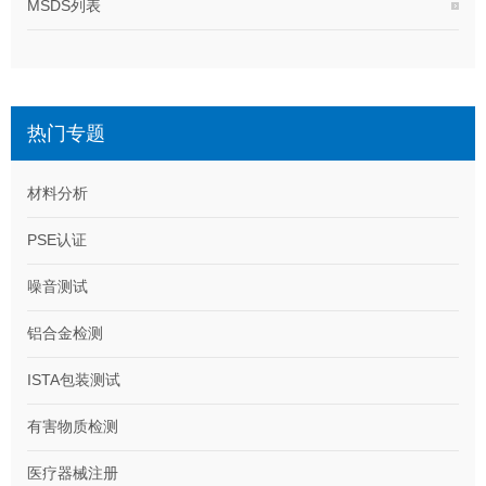
MSDS列表
热门专题
材料分析
PSE认证
噪音测试
铝合金检测
ISTA包装测试
有害物质检测
医疗器械注册