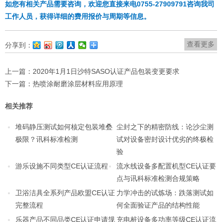
如您有相关产品需要咨询，欢迎您直接来电0755-27909791咨询我司
工作人员，获得详细的费用报价与周期等信息。
查看更多
分享到：
上一篇：
2020年1月1日沙特SASO认证产品包装变更要求
下一篇：
热喷涂耐磨涂层材料应用原理
相关推荐
堆码静压测试如何核定包装堆叠
尘封之下的精密防线：论沙尘测
极限？讯科标准检测
试对设备密封设计优劣的终极检
验
游乐设施不同类型CE认证流程
流水线设备多配置机型CE认证要
点与讯科标准检测合规策略
卫浴洁具全系列产品欧盟CE认证
力学冲击的试炼场：跌落测试如
完整流程
何全面验证产品的结构性能
乐器产品不同品类CE认证申请规
充电桩设备多功率等级CE认证流