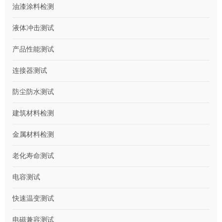
油漆涂料检测
液体冲击测试
产品性能测试
连接器测试
防尘防水测试
建筑材料检测
金属材料检测
老化寿命测试
电容测试
快速温变测试
电磁兼容测试