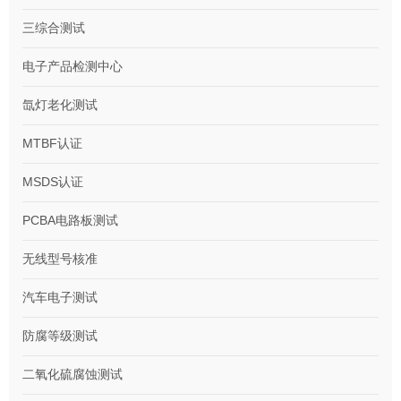
三综合测试
电子产品检测中心
氙灯老化测试
MTBF认证
MSDS认证
PCBA电路板测试
无线型号核准
汽车电子测试
防腐等级测试
二氧化硫腐蚀测试