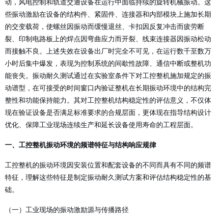
动，风电控制和轨道交通设备在运行中面临持续的旋转机械振动。这
些振动激励在设备的结构件、紧固件、连接器和内部模块上施加长期
的交变载荷，使螺丝因振动而缓慢退丝、卡扣因反复冲击而疲劳断
裂、印制电路板上的焊点因弯曲应力而开裂、线束连接器因振动松动
而接触不良。上述失效在设备出厂时完全不可见，在运行数千至数万
小时后集中爆发，表现为控制系统的间歇性故障、通信中断或整机功
能丧失。振动耐久测试通过在实验室条件下对工控整机施加规定的振
动谱型，在可接受的时间窗口内验证整机在长期振动环境中的结构完
整性和功能保持能力。其对工控整机结构稳定性的评估意义，不仅体
现在验证设备是否满足标准要求的合规层面，更体现在指导结构设计
优化、保障工业现场连续生产和延长设备使用寿命的工程层面。
一、工控整机振动环境的频谱特征与结构响应规律
工控整机的振动环境因安装位置和配套设备的不同而具有不同的频谱
特征，理解这些特征是制定振动耐久测试方案和评估结构稳定性的基
础。
（一）工业现场的振动激励源与传播路径