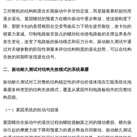
工控整机的结构刚度在长期振动中并非恒定值，而是随着累积损伤而
逐步退化。紧固螺丝的预紧力在横向振动中逐步释放，使连接刚度下
降。塑胶卡扣的悬臂根部在交变弯曲应力下萌生疲劳裂纹，使卡扣的
锁紧力衰减。印制电路板安装点的螺丝松动使电路板的支撑边界条件
发生变化，改变了电路板的振动模态和应力分布。振动耐久测试中通
过对关键参数的阶段性测量来评估结构刚度的退化趋势，可以在结构
失效的初期即发现退化信号。
二、振动耐久测试对结构失效模式的系统暴露
振动耐久测试对工控整机结构稳定性的评估价值体现在它能系统化地
暴露多种类型的结构失效模式，覆盖从紧固件到电路板组件的完整结
构层级。
（一）紧固系统的松动与脱落
紧固螺丝在振动中的退丝过程由螺纹接触面之间的微动磨损、横向振
动引起的摩擦力矩下降和预紧力的逐步释放共同驱动。振动耐久测试