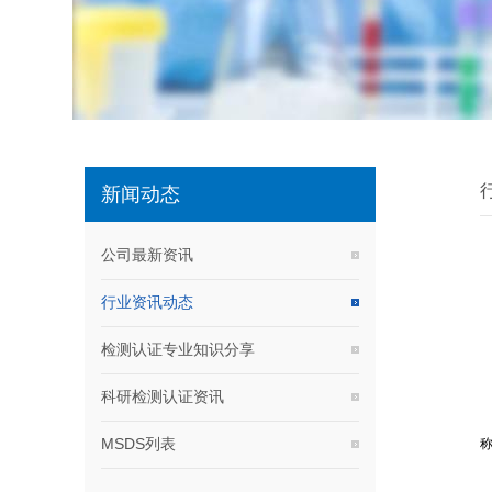
新闻动态
公司最新资讯
行业资讯动态
检测认证专业知识分享
科研检测认证资讯
MSDS列表