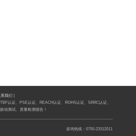
联系我们
|
BF认证、PSE认证、REACH认证、ROHS认证、SRRC认证、
、振动测试、质量检测报告！
咨询热线：0755-23312011