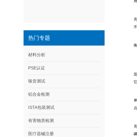
用
热门专题
材料分析
PSE认证
噪音测试
铝合金检测
ISTA包装测试
有害物质检测
医疗器械注册