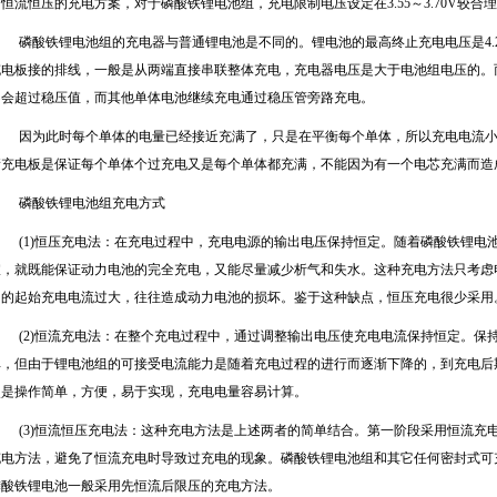
恒流恒压的充电方案，对于磷酸铁锂电池组，充电限制电压设定在3.55～3.70V较合理，推荐
磷酸铁锂电池组的充电器与普通锂电池是不同的。锂电池的最高终止充电电压是4.2
充电板接的排线，一般是从两端直接串联整体充电，充电器电压是大于电池组电压的。
不会超过稳压值，而其他单体电池继续充电通过稳压管旁路充电。
因为此时每个单体的电量已经接近充满了，只是在平衡每个单体，所以充电电流
衡充电板是保证每个单体个过充电又是每个单体都充满，不能因为有一个电芯充满而造
磷酸铁锂电池组充电方式
(1)恒压充电法：在充电过程中，充电电源的输出电压保持恒定。随着磷酸铁锂
宜，就既能保证动力电池的完全充电，又能尽量减少析气和失水。这种充电方法只考虑
它的起始充电电流过大，往往造成动力电池的损坏。鉴于这种缺点，恒压充电很少采用
(2)恒流充电法：在整个充电过程中，通过调整输出电压使充电电流保持恒定。
单，但由于锂电池组的可接受电流能力是随着充电过程的进行而逐渐下降的，到充电后
点是操作简单，方便，易于实现，充电电量容易计算。
(3)恒流恒压充电法：这种充电方法是上述两者的简单结合。第一阶段采用恒流
充电方法，避免了恒流充电时导致过充电的现象。磷酸铁锂电池组和其它任何密封式可
磷酸铁锂电池一般采用先恒流后限压的充电方法。