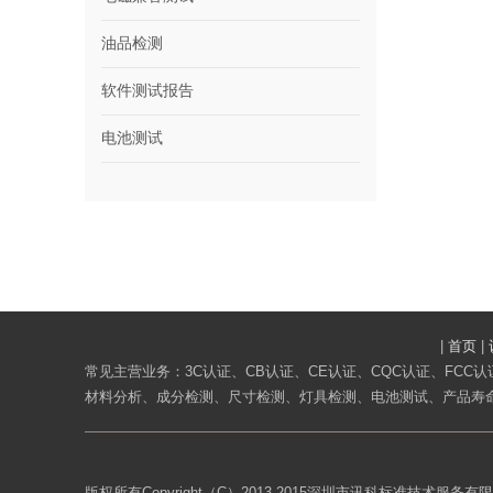
油品检测
软件测试报告
电池测试
|
首页
|
常见主营业务：3C认证、CB认证、CE认证、CQC认证、FCC认证
材料分析、成分检测、尺寸检测、灯具检测、电池测试、产品寿命
版权所有Copyright（C）2013-2015深圳市讯科标准技术服务有