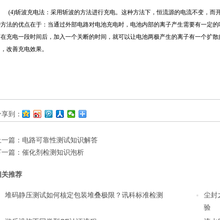
(4)斩波充电法：采用斩波的方法进行充电。这种方法下，恒流源的电流不变，
种方法的优点在于：当通过外部电路对电池充电时，电池内部的离子产生需要有一定的
而在充电一段时间后，加入一个关断的时间，就可以让电池两极产生的离子有一个扩散
加，改善充电效果。
分享到：
上一篇：
电路可靠性测试知识解答
下一篇：
催化剂检测知识泡析
相关推荐
堆码静压测试如何核定包装堆叠极限？讯科标准检测
尘封
验