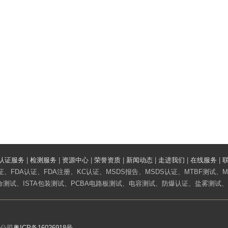
认证服务
|
检测服务
|
资源中心
|
荣誉资质
|
新闻动态
|
走进我们
|
在线服务
|
、FDA认证、FDA注册、KC认证、MSDS报告、MSDS认证、MTBF测试、MT
测试、ISTA包装测试、PCBA电路板测试、电容测试、防爆认证、盐雾测试
限公司
粤ICP备16026918号