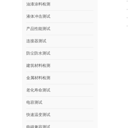
油漆涂料检测
液体冲击测试
产品性能测试
连接器测试
防尘防水测试
建筑材料检测
金属材料检测
老化寿命测试
电容测试
快速温变测试
电磁兼容测试