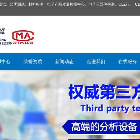
试、盐雾测试、材料检测、电子产品质量检测中心、电子元器件检测、CE认证、CB
源中心
荣誉资质
新闻动态
走进我们
在线服务