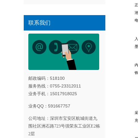
联系我们
邮政编码：518100
服务热线：0755-23312011
业务手机：15017918025
业务QQ：591667757
采
公司地址：
深圳市宝安区航城街道九
围社区洲石路723号强荣东工业区E2栋
2层