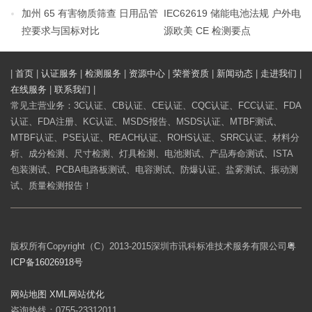
加州 65 有害物质筛查 日用品管
IEC62619 储能电池法规 户外电
控要求与国标对比
源欧美 CE 检测要点
|
首页
|
认证服务
|
检测服务
|
资源中心
|
荣誉资质
|
新闻动态
|
走进我们
|
在线服务
|
联系我们
|
常见主营业务：3C认证、CB认证、CE认证、CQC认证、FCC认证、FDA
认证、FDA注册、KC认证、MSDS报告、MSDS认证、MTBF测试、
MTBF认证、PSE认证、REACH认证、ROHS认证、SRRC认证、材料分
析、成分检测、尺寸检测、灯具检测、电池测试、产品寿命测试、ISTA
包装测试、PCBA电路板测试、电容测试、防爆认证、盐雾测试、振动测
试、质量检测报告！
版权所有Copyright（C）2013-2015深圳市讯科标准技术服务有限公司
粤
ICP备16026918号
网站地图
XML
网站优化
咨询热线：0755-23312011