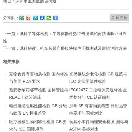
地址：深圳市宝安区航城街道
查看更多
分享到：
上一篇：
讯科半导体检测：半导体器件热冲击测试如何快速验证可靠
性
下一篇：
讯科解读：机车音频广播模块噪声干扰测试及影响消除方法
相关推荐
宠物食具有害物质检测 国内标准
光伏接线盒老化检测 GB 规范与
与美国 FDA 要求
IEC 光伏零部件标准
塑胶收纳箱邻苯检测 国标管控与
IEC62477 工控电源安规标准 品
REACH 欧盟法规
类划分与 CE 认证细则
电线电缆阻燃性能检测 GB 分级
加州 65 有害物质筛查 日用品管
与欧盟 EN 标准差异
控要求与国标对比
医疗器械生物相容性检测 GB 要
玩具小零件物理安全检测 国标与
求与 ISO 国际规范
ASTM 美标对比