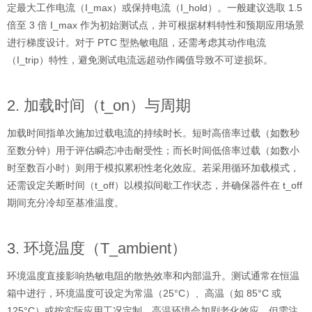
定最大工作电流（I_max）或保持电流（I_hold）。一般建议选取 1.5
倍至 3 倍 I_max 作为初始测试点，并可根据材料特性和预期应用场景
进行梯度设计。对于 PTC 型热敏电阻，还需考虑其动作电流
（I_trip）特性，避免测试电流远超动作阈值导致不可逆损坏。
2. 加载时间（t_on）与周期
加载时间指单次施加过载电流的持续时长。短时高倍率过载（如数秒
至数分钟）用于评估瞬态冲击耐受性；而长时间低倍率过载（如数小
时至数百小时）则用于模拟累积性老化效应。若采用循环加载模式，
还需设定关断时间（t_off）以模拟间歇工作状态，并确保器件在 t_off
期间充分冷却至基准温度。
3. 环境温度（T_ambient）
环境温度直接影响热敏电阻的散热效率和内部温升。测试通常在恒温
箱中进行，环境温度可设定为常温（25°C）、高温（如 85°C 或
125°C）或按实际应用工况定制。高温环境会加剧老化效应，但需注