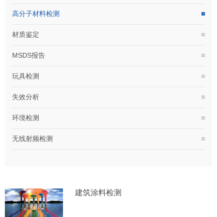
高分子材料检测
材质鉴定
MSDS报告
玩具检测
失效分析
环境检测
无线射频检测
建筑涂料检测