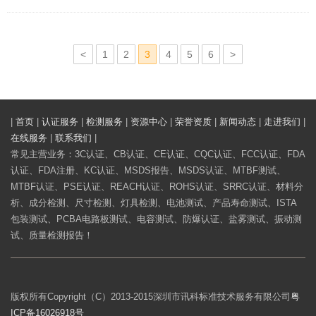
1
2
3
4
5
6
一
一
页
页»
|
首页
|
认证服务
|
检测服务
|
资源中心
|
荣誉资质
|
新闻动态
|
走进我们
|
在线服务
|
联系我们
|
常见主营业务：3C认证、CB认证、CE认证、CQC认证、FCC认证、FDA
认证、FDA注册、KC认证、MSDS报告、MSDS认证、MTBF测试、
MTBF认证、PSE认证、REACH认证、ROHS认证、SRRC认证、材料分
析、成分检测、尺寸检测、灯具检测、电池测试、产品寿命测试、ISTA
包装测试、PCBA电路板测试、电容测试、防爆认证、盐雾测试、振动测
试、质量检测报告！
版权所有Copyright（C）2013-2015深圳市讯科标准技术服务有限公司
粤
ICP备16026918号