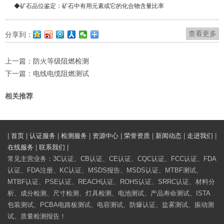
◆矿石品位鉴定：矿石中有用元素或它的化合物含量比率
查看更多
分享到：
上一篇：
防火等级阻燃检测
下一篇：
电线电缆阻燃测试
相关推荐
|
首页
|
认证服务
|
检测服务
|
资源中心
|
荣誉资质
|
新闻动态
|
走进我们
|
在线服务
|
联系我们
|
常见主营业务：3C认证、CB认证、CE认证、CQC认证、FCC认证、FDA
认证、FDA注册、KC认证、MSDS报告、MSDS认证、MTBF测试、
MTBF认证、PSE认证、REACH认证、ROHS认证、SRRC认证、材料分
析、成分检测、尺寸检测、灯具检测、电池测试、产品寿命测试、ISTA
包装测试、PCBA电路板测试、电容测试、防爆认证、盐雾测试、振动测
试、质量检测报告！