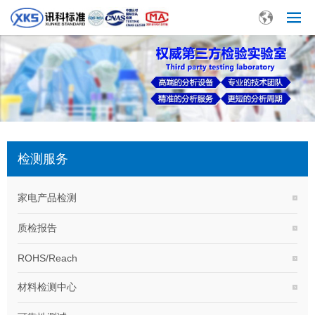
检测服务
家电产品检测
质检报告
ROHS/Reach
材料检测中心