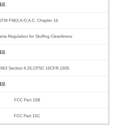
满足
STM F963,A.O.A.C. Chapter 16
nia Regulation for Stuffing Cleanliness
满足
963 Section 4.25,CPSC 16CFR 1505
满足
FCC Part 15B
FCC Part 15C