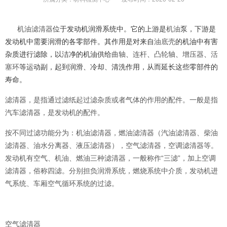
机油滤清器
位于发动机润滑系统中。它的上游是
机油
泵，下游是
发动机中需要润滑的各零部件。其作用是对来自
油底壳
的机油中有害
杂质进行滤除，以洁净的机油供给
曲轴
、
连杆
、
凸轮轴
、
增压器
、
活
塞环
等运动副，起
到润滑、冷却、清洗作用，从而延长这些零部件的
寿命。
滤清器，是指通过滤纸起过滤杂质或者气体的作用的配件。一般是指
汽车滤清器，是发动机的配件。
按不同过滤功能分为：机油滤清器，燃油滤清器（汽油滤清器、柴油
滤清器、油水分离器、液压滤清器），空气滤清器，空调滤清器等。
发动机有空气、机油、燃油三种滤清器，一般称作“三滤”，加上空调
滤清器，俗称四滤。分别担负润滑系统，燃烧系统中介质，发动机进
气系统、车厢空气循环系统的过滤。
空气滤清器