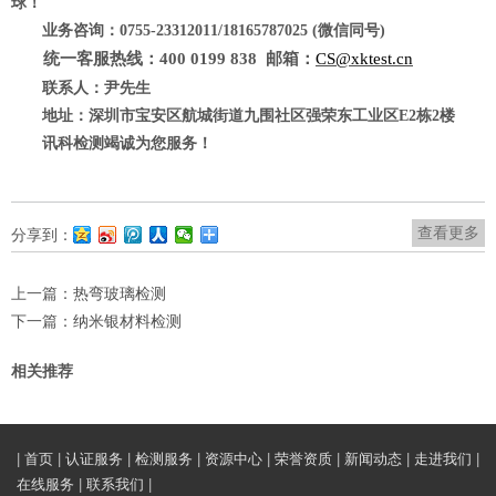
球！
业务咨询：
0755-23312011/18165787025 (微信同号)
统一客服热线：
400 0199 838 邮箱：
CS@xktest.cn
联系人：
尹先生
地址：深圳市宝安区航城街道九围社区强荣东工业区E2栋2楼
讯科检测竭诚为您服务！
查看更多
分享到：
上一篇：
热弯玻璃检测
下一篇：
纳米银材料检测
相关推荐
|
首页
|
认证服务
|
检测服务
|
资源中心
|
荣誉资质
|
新闻动态
|
走进我们
|
在线服务
|
联系我们
|