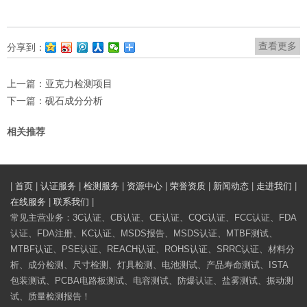
查看更多
分享到：
上一篇：
亚克力检测项目
下一篇：
砚石成分分析
相关推荐
|
首页
|
认证服务
|
检测服务
|
资源中心
|
荣誉资质
|
新闻动态
|
走进我们
|
在线服务
|
联系我们
|
常见主营业务：3C认证、CB认证、CE认证、CQC认证、FCC认证、FDA
认证、FDA注册、KC认证、MSDS报告、MSDS认证、MTBF测试、
MTBF认证、PSE认证、REACH认证、ROHS认证、SRRC认证、材料分
析、成分检测、尺寸检测、灯具检测、电池测试、产品寿命测试、ISTA
包装测试、PCBA电路板测试、电容测试、防爆认证、盐雾测试、振动测
试、质量检测报告！