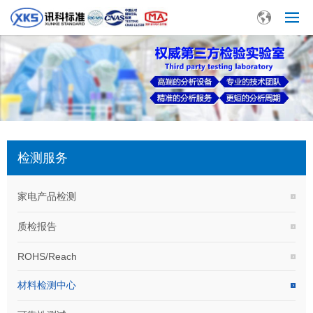
检测服务
家电产品检测
质检报告
ROHS/Reach
材料检测中心