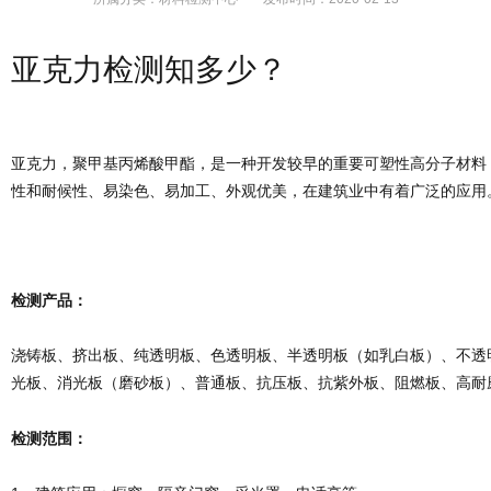
亚克力检测知多少？
亚克力，聚甲基丙烯酸甲酯，是一种开发较早的重要可塑性高分子材料
性和耐候性、易染色、易加工、外观优美，在建筑业中有着广泛的应用
检测产品：
浇铸板、挤出板、纯透明板、色透明板、半透明板（如乳白板）、不透
光板、消光板（磨砂板）、普通板、抗压板、抗紫外板、阻燃板、高耐
检测范围：