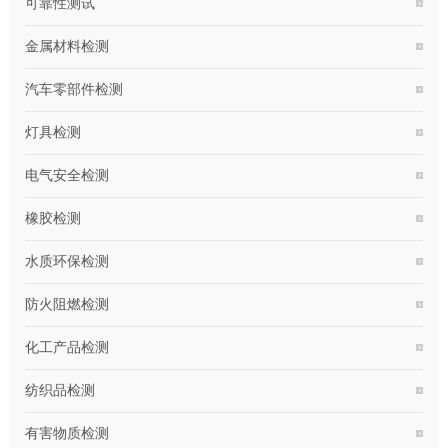
可靠性测试
金属材料检测
汽车零部件检测
灯具检测
电气安全检测
橡胶检测
水质环保检测
防火阻燃检测
化工产品检测
纺织品检测
有害物质检测