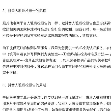
2、抖音入驻
质检报告
的流程
跟其他电商平台入驻
质检报告
的一样，做抖音入驻
质检报告
也是必须要
按照相关的国家标准对样品进行实打实的检测。因我们对于每一份
质检
不接受不寄样到我方实验室测试就想出报告的情况，请您谅解。
为了提供更好的检测认证服务，我司为您提供一站式检测认证服务。在
中（填写申请表并寄样到我方实验室----工程师确认检测标准及方法----安排
告信息核对----出具正式报告并寄送），您只需要提供产品的相关参数
告过程中核对信息外，其它流程我们会由丰富经验的相关检测人员来完
完全正确。
3、抖音入驻
质检报告
的周期
中证检测在文章开头说过，想要吃到第一波流量红利，快速入驻和铺货
朋友对于缩短检测周期的强烈要求，我司为大家提供有偿加急服务，特快
们正常的周期是4到5个工作日，如有特殊要求请提前告知我们，我们