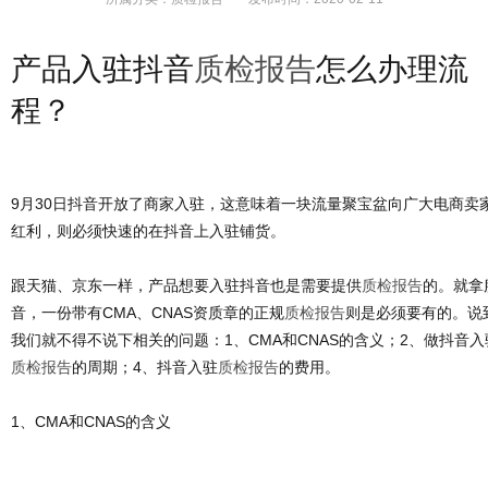
产品入驻抖音
质检报告
怎么办理流
程？
9月30日抖音开放了商家入驻，这意味着一块流量聚宝盆向广大电商卖
红利，则必须快速的在抖音上入驻铺货。
跟天猫、京东一样，产品想要入驻抖音也是需要提供
质检报告
的。就拿
音，一份带有CMA、CNAS资质章的正规
质检报告
则是必须要有的。说
我们就不得不说下相关的问题：1、CMA和CNAS的含义；2、做抖音入
质检报告
的周期；4、抖音入驻
质检报告
的费用。
1、CMA和CNAS的含义