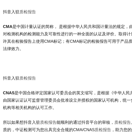
抖音入驻
质检报告
CMA
是中国计量认证的简称， 是根据中华人民共和国计量法的规定，
对检测机构的检测能力及可靠性进行的一种全面的认证及评价。取得计
许其在检验报告上使用CMA标记；有CMA标记的检验报告可用于产品
法律效力。
抖音入驻
质检报告
CNAS
是中国合格评定国家认可委员会的英文缩写，是根据《中华人民
由国家认证认可监督管理委员会批准设立并授权的国家认可机构，统一
机构等相关机构的认可工作。
所以如果想抖音入驻
质检报告
能顺利的通过抖音平台的审核，
质检报告
质的，中证检测可为您出具完全合规的CMA/CNAS
质检报告
，助力您的