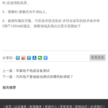
时,应使用防风罩。
5、测量时,测量区内不准站人。
6、被测车辆应空载。汽车技术状况良好,并符合该车的技术条件和
GB/T12534的规定。测量场地及测点位置示意图如下
查看更多
分享到：
上一篇：
车载电子电器设备测试
下一篇：
汽车电子要做振动测试有哪些标准呢？
相关推荐
|
首页
|
认证服务
|
检测服务
|
资源中心
|
荣誉资质
|
新闻动态
|
走进我们
|