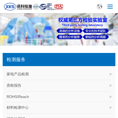
检测服务
家电产品检测
质检报告
ROHS/Reach
材料检测中心