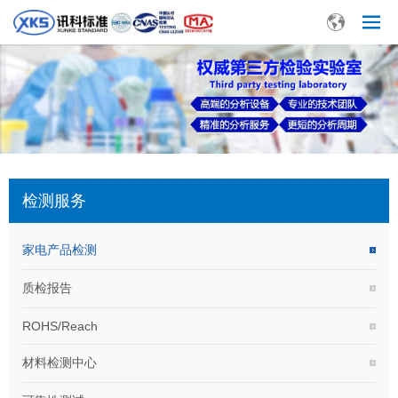
检测服务
家电产品检测
质检报告
ROHS/Reach
材料检测中心