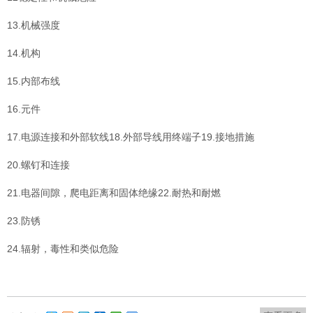
13.机械强度
14.机构
15.内部布线
16.元件
17.电源连接和外部软线18.外部导线用终端子19.接地措施
20.螺钉和连接
21.电器间隙，爬电距离和固体绝缘22.耐热和耐燃
23.防锈
24.辐射，毒性和类似危险