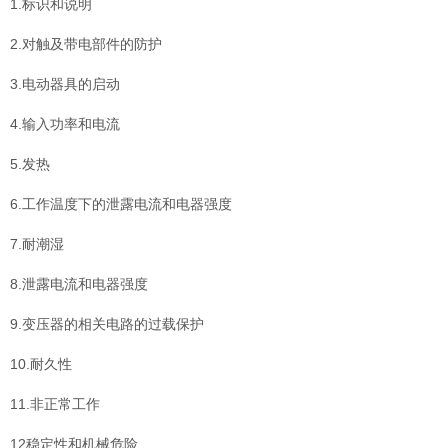
1.标识和说明
2.对触及带电部件的防护
3.电动器具的启动
4.输入功率和电流
5.发热
6.工作温度下的泄露电流和电器强度
7.耐潮湿
8.泄露电流和电器强度
9.变压器的相关电路的过载保护
10.耐久性
11.非正常工作
12稳定性和机械危险