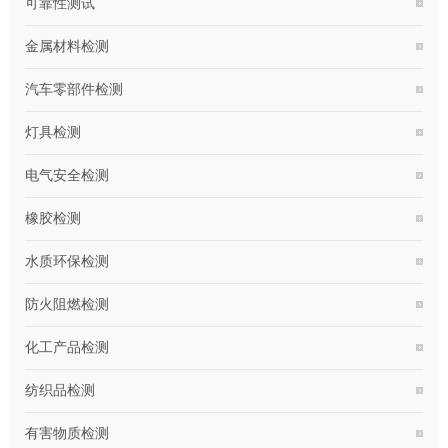
可靠性测试
金属材料检测
汽车零部件检测
灯具检测
电气安全检测
橡胶检测
水质环保检测
防火阻燃检测
化工产品检测
纺织品检测
有害物质检测