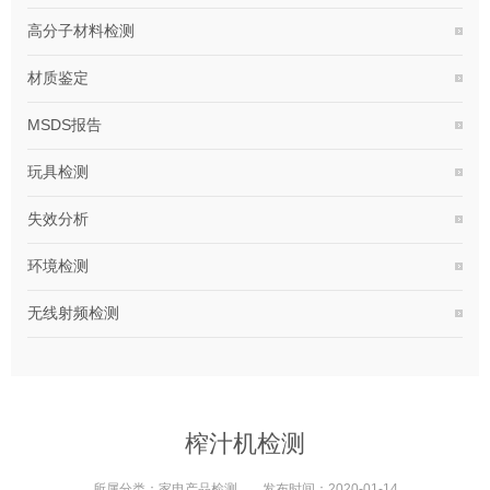
高分子材料检测
材质鉴定
MSDS报告
玩具检测
失效分析
环境检测
无线射频检测
榨汁机检测
所属分类：
家电产品检测
发布时间：
2020-01-14