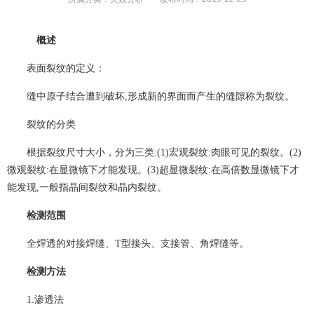
概述
表面裂纹的定义：
缝中原子结合遭到破坏,形成新的界面而产生的缝隙称为裂纹。
裂纹的分类
根据裂纹尺寸大小，分为三类:(1)宏观裂纹:肉眼可见的裂纹。(2)
微观裂纹:在显微镜下才能发现。(3)超显微裂纹:在高倍数显微镜下才
能发现,一般指晶间裂纹和晶内裂纹。
检测范围
全焊透的对接焊缝、T型接头、支接管、角焊缝等。
检测方法
1.渗透法