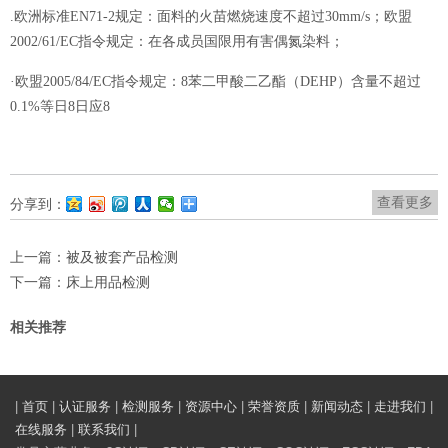
.欧洲标准EN71-2规定：面料的火苗燃烧速度不超过30mm/s；欧盟
2002/61/EC指令规定：在各成员国限用有害偶氮染料；
·欧盟2005/84/EC指令规定：8苯二甲酸二乙酯（DEHP）含量不超过
0.1%等日8日应8
查看更多
分享到：
上一篇：
被及被套产品检测
下一篇：
床上用品检测
相关推荐
|
首页
|
认证服务
|
检测服务
|
资源中心
|
荣誉资质
|
新闻动态
|
走进我们
|
在线服务
|
联系我们
|