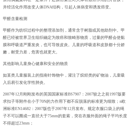
并经活化作用改变人体DNA结构，引起人体病变和诱发癌变。
甲醛含量检测
甲醛作为纺织过程中的整理添加剂，通常含于树脂或其他助剂中。甲
醛已经被世界卫生组织确定为致癌和致畸形物质，过量的甲醛会使黏
膜和呼吸道严重发炎，也可导致皮炎。儿童的呼吸道和皮肤都十分娇
嫩，耐受力差，危害也就更大。
其他影响儿童身心健康和安全的物质
如某类儿童服装上的指南针饰物中，灌注了烷烃类的矿物油，儿童吸
入后易引发化学性肺炎。
2007年12月刚刚发布的英国国家标准BS7907：2007较之之前1997版要
求扣子等附件在小于70N的力作用下都不应脱落的标准更为细致；n欧
洲标准EN14682：2007版也于2007年12月发布。规定衣服口袋上的绳
子不可以圈成一直径大于75mm的套索，突在衣服外面的绳子平均长度
不得超过23mm；