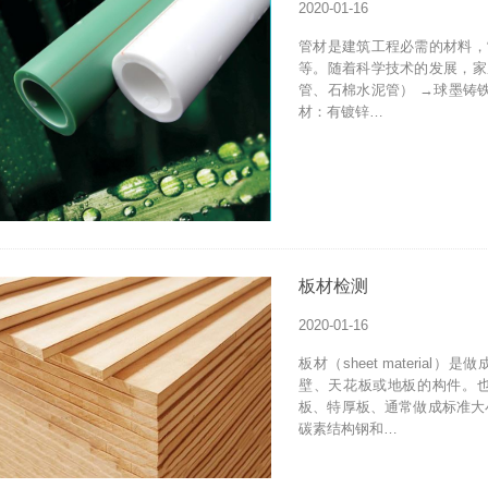
2020-01-16
管材是建筑工程必需的材料，
等。随着科学技术的发展，家
管、石棉水泥管） →球墨铸
材：有镀锌…
板材检测
2020-01-16
板材（sheet materi
壁、天花板或地板的构件。
板、特厚板、通常做成标准大小
碳素结构钢和…