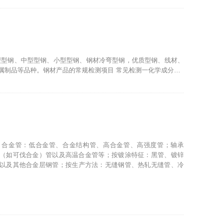
型型钢、中型型钢、小型型钢、钢材冷弯型钢，优质型钢、线材、
属制品等品种。钢材产品的常规检测项目 常见检测一化学成分…
；合金管：低合金管、合金结构管、高合金管、高强度管；轴承
（如可伐合金）管以及高温合金管等；按镀涂特征：黑管、镀锌
以及其他合金层钢管；按生产方法：无缝钢管、热轧无缝管、冷