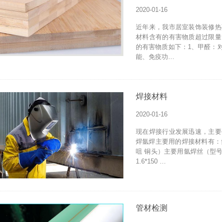
2020-01-16
近年来，我市居室装饰装修热
材料含有的有害物质超过限量
的有害物质如下：1、甲醛：
能、免疫功…
焊接材料
2020-01-16
现在焊接行业发展迅速，主要
焊氩焊主要用的焊接材料有：氩
咀 铜头）主要用氩焊丝（型号
1.6*150 …
管材检测