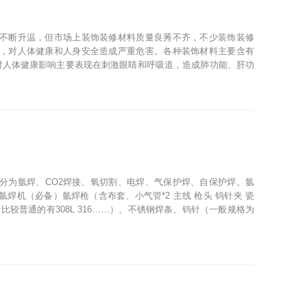
不断升温，但市场上装饰装修材料质量良莠不齐，不少装饰装修
，对人体健康和人身安全造成严重危害。各种装饰材料主要含有
对人体健康影响主要表现在刺激眼睛和呼吸道，造成肺功能、肝功
分为氩焊、CO2焊接、氧切割、电焊、气保护焊、自保护焊。氩
焊机（必备）氩焊枪（含布套、小气管*2 主线 枪头 钨针夹 瓷
比较普通的有308L 316……）、不锈钢焊条、钨针（一般规格为