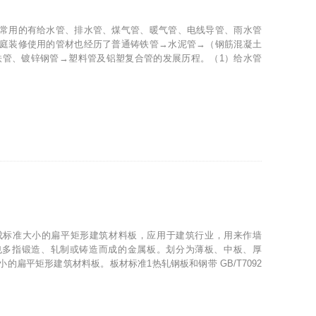
常用的有给水管、排水管、煤气管、暖气管、电线导管、雨水管
庭装修使用的管材也经历了普通铸铁管→水泥管→（钢筋混凝土
铁管、镀锌钢管→塑料管及铝塑复合管的发展历程。（1）给水管
al）是做成标准大小的扁平矩形建筑材料板，应用于建筑行业，用来作墙
也多指锻造、轧制或铸造而成的金属板。划分为薄板、中板、厚
的扁平矩形建筑材料板。板材标准1热轧钢板和钢带 GB/T7092