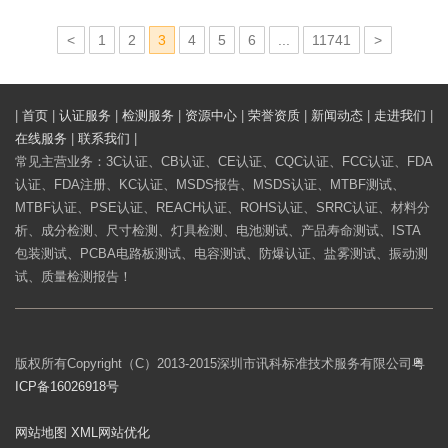
1
2
3
4
5
6
...
11741
一
一
页
页»
|
首页
|
认证服务
|
检测服务
|
资源中心
|
荣誉资质
|
新闻动态
|
走进我们
|
在线服务
|
联系我们
|
常见主营业务：3C认证、CB认证、CE认证、CQC认证、FCC认证、FDA
认证、FDA注册、KC认证、MSDS报告、MSDS认证、MTBF测试、
MTBF认证、PSE认证、REACH认证、ROHS认证、SRRC认证、材料分
析、成分检测、尺寸检测、灯具检测、电池测试、产品寿命测试、ISTA
包装测试、PCBA电路板测试、电容测试、防爆认证、盐雾测试、振动测
试、质量检测报告！
版权所有Copyright（C）2013-2015深圳市讯科标准技术服务有限公司
粤
ICP备16026918号
网站地图
XML
网站优化