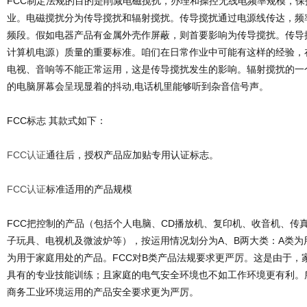
FCC制定法规的目的是削减电磁搅扰，办理和操控无线电频率规模，
业。电磁搅扰分为传导搅扰和辐射搅扰。传导搅扰通过电源线传达，频率
频段。假如电器产品有金属外壳作屏蔽，则首要影响为传导搅扰。传导
计算机电源）质量的重要标准。咱们在日常作业中可能有这样的经验，
电视、音响等不能正常运用，这是传导搅扰发生的影响。辐射搅扰的一
的电脑屏幕会呈现显着的抖动,电话机里能够听到杂音信号声。
FCC标志 其款式如下：
FCC认证
通往后，授权产品应加贴专用认证标志。
FCC认证
标准适用的产品规模
FCC把控制的产品（包括个人电脑、CD播放机、复印机、收音机、传
子玩具、电视机及微波炉等），按运用情况划分为A、B两大类：A类为
为用于家庭用处的产品。FCC对B类产品法规要求更严厉。这是由于，
具有的专业技能训练；且家庭的电气安全环境也不如工作环境更有利。
商务工业环境运用的产品安全要求更为严厉。