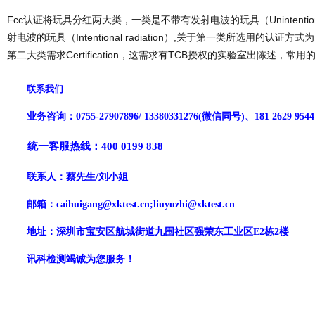
Fcc认证将玩具分红两大类，一类是不带有发射电波的玩具（Unintentional
射电波的玩具（Intentional radiation）,关于第一类所选用的认证方式为自
第二大类需求Certification，这需求有TCB授权的实验室出陈述，常用的标
联系我们
业务咨询：
0755-
27907896
/
13380331276
(微信同号)
、
‭181 2629 9544‬
统一客服热线：
400 0199 838
联系人：
蔡先生
/刘小姐
邮箱：
caihuigang
@
xktest
.c
n;liuyuzhi@xktest.cn
地址：深圳市宝安区
航城街道九围社区强荣东工业区
E2栋2楼
讯科
检测竭诚为您服务！