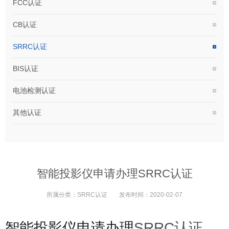
FCC认证
CB认证
SRRC认证
BIS认证
电池检测认证
其他认证
智能投影仪申请办理SRRC认证
所属分类：
SRRC认证
发布时间：
2020-02-07
智能投影仪申请办理
SRRC认证