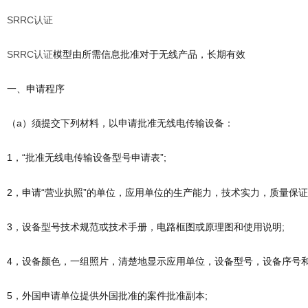
SRRC认证
SRRC认证
模型由所需信息批准对于无线产品，长期有效
一、申请程序
（a）须提交下列材料，以申请批准无线电传输设备：
1，“批准无线电传输设备型号申请表”;
2，申请“营业执照”的单位，应用单位的生产能力，技术实力，质量保证
3，设备型号技术规范或技术手册，电路框图或原理图和使用说明;
4，设备颜色，一组照片，清楚地显示应用单位，设备型号，设备序号
5，外国申请单位提供外国批准的案件批准副本;