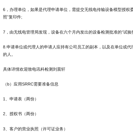
6，办理单位，如果是代理申请单位，需提交无线电传输设备模型授权委
照”复印件;
7，由无线电管理局发现，设备在六个月内发出的设备检测批准的“试验报
8.申请单位或代理人的申请人应持有公司员工的副本，以及在单位或代
的人。
具体详情欢迎致电讯科检测刘晨轩
（b）应用SRRC需要准备信息
1、申请表（两份）
2、授权书（两份）
3、客户的营业执照（许可证业务）