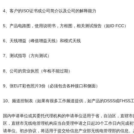
4、客户的ISO证书或公司简介以及公司的解释能力
5、产品电路图，使用说明书，方框图，相关测试报告（如ID FCC）
6、天线增益（峰值增益天线）和模式天线
7、测试指导（方向测试）
8、公司的营业执照（年检不能过期）
9、张EUT彩色照片3份（必须包含各种接口和侧面）
10、频道控制表（如果有很多工作频道提供，如产品的DSSS或FHSS
国内申请单位或其委托代理机构的申请单位适用于省，自治区，直辖市
区，直辖市无线电管理机构应当自受理申请之日起20个工作日内完成
请单位。初步协议，将适用于提交给信息产业部无线电管理部的信息。