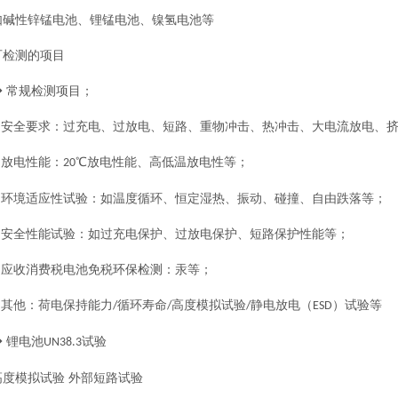
如碱性锌锰电池、锂锰电池、镍氢电池等
可检测的项目
◆ 常规检测项目；
○ 安全要求：过充电、过放电、短路、重物冲击、热冲击、大电流放电、
○ 放电性能：
℃放电性能、高低温放电性等；
20
○ 环境适应性试验：如温度循环、恒定湿热、振动、碰撞、自由跌落等；
○ 安全性能试验：如过充电保护、过放电保护、短路保护性能等；
○ 应收消费税电池免税
环保检测
：汞等；
○ 其他：荷电保持能力
循环寿命
高度模拟试验
静电放电（
）试验等
/
/
/
ESD
◆ 锂电池
试验
UN38.3
高度模拟试验
外部短路试验