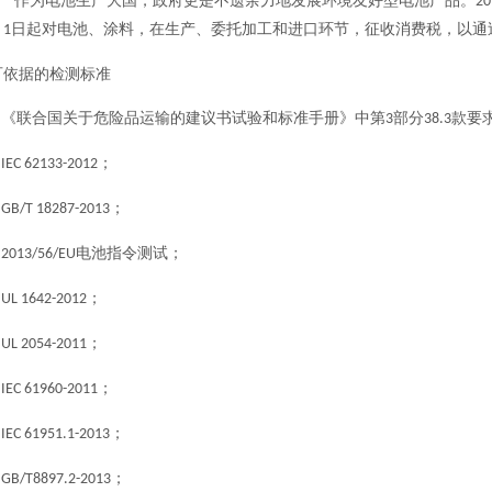
作为电池生产大国，政府更是不遗余力地发展环境友好型电池产品。
20
月
日起对电池、涂料，在生产、委托加工和进口环节，征收消费税，以通
1
可依据的检测标准
● 《联合国关于危险品运输的建议书试验和标准手册》中第
部分
款要
3
38.3
●
；
IEC 62133-2012
●
；
GB/T 18287-2013
●
电池指令测试；
2013/56/EU
●
；
UL 1642-2012
●
；
UL 2054-2011
●
；
IEC 61960-2011
●
；
IEC 61951.1-2013
●
；
GB/T8897.2-2013