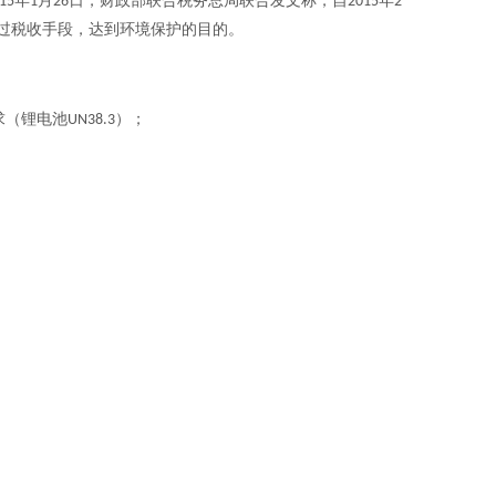
年
月
日，财政部联合税务总局联合发文称，自
年
15
1
26
2015
2
过税收手段，达到环境保护的目的。
求（锂电池
）；
UN38.3