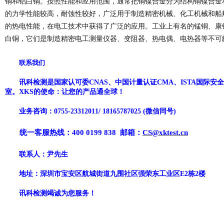
铜和铝白铜。按照性能和应用范围，通常把铜镍合金分为结构铜镍合金
的力学性能较高，耐蚀性较好，广泛用于制造精密机械、化工机械和船
的热电性能，在电工技术中获得了广泛的应用。工业上有名的锰铜、康
白铜，它们是制造精密电工测量仪器、变阻器、热电偶、电热器等不可
联系我们
讯科检测
是国家
认可委
CNAS、中国计量认证CMA、
ISTA国际安
室。
XKS
的使命：让您的产品通全球！
业务咨询：
0755-
23312011
/
18165787025
(微信同号)
统一客服热线：
400 0199 838
邮箱：
CS@xktest.cn
联系人：
尹先生
地址：深圳市宝安区
航城街道九围社区强荣东工业区
E2栋2楼
讯科
检测竭诚为您服务！