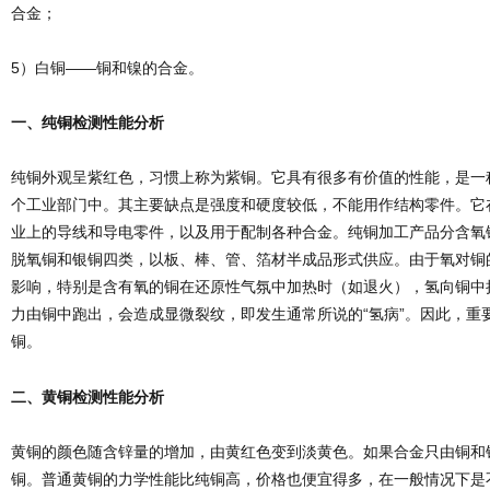
合金；
5）白铜——铜和镍的合金。
一、纯铜检测性能分析
纯铜外观呈紫红色，习惯上称为紫铜。它具有很多有价值的性能，是一
个工业部门中。其主要缺点是强度和硬度较低，不能用作结构零件。它
业上的导线和导电零件，以及用于配制各种合金。纯铜加工产品分含氧
脱氧铜和银铜四类，以板、棒、管、箔材半成品形式供应。由于氧对铜
影响，特别是含有氧的铜在还原性气氛中加热时（如退火），氢向铜中
力由铜中跑出，会造成显微裂纹，即发生通常所说的“氢病”。因此，重
铜。
二、黄铜检测性能分析
黄铜的颜色随含锌量的增加，由黄红色变到淡黄色。如果合金只由铜和
铜。普通黄铜的力学性能比纯铜高，价格也便宜得多，在一般情况下是