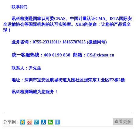
联系我们
讯科检测
是国家
认可委
CNAS、中国计量认证CMA、
ISTA国际安
全运输协会
等国际机构的认可实验室。
XKS
的使命：让您的产品通全
球！
业务咨询：
0755-
23312011
/
18165787025
(微信同号)
统一客服热线：
400 0199 838
邮箱：
CS@xktest.cn
联系人：
尹先生
地址：深圳市宝安区
航城街道九围社区强荣东工业区
E2栋2楼
讯科
检测竭诚为您服务！
查看更多
分享到：