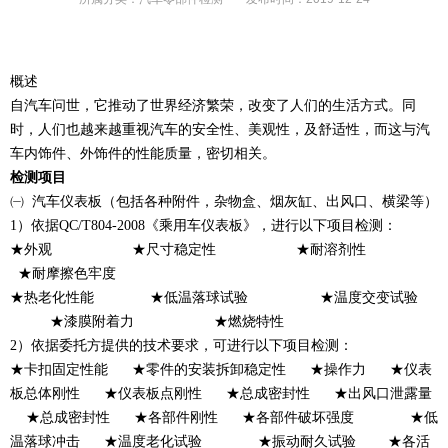
概述
自汽车问世，它推动了世界经济繁荣，改变了人们的生活方式。同
时，人们也越来越重视汽车的安全性、美观性，及舒适性，而这与汽
车内饰件、外饰件的性能质量，密切相关。
检测项目
㈠ 汽车仪表板（包括各种附件，杂物盒、烟灰缸、出风口、横梁等）
1）依据QC/T804-2008《乘用车仪表板》，进行以下项目检测：
★外观 ★尺寸稳定性
★耐溶剂性
★耐摩擦色牢度
★热老化性能 ★低温落球试验 ★温度交变试验
★漆膜附着力
★燃烧特性
2）依据委托方提供的技术要求，可进行以下项目检测：
★卡扣固定性能
★零件的安装拆卸稳定性
★操作力
★仪表
板总体刚性
★仪表板点刚性
★总成密封性
★出风口泄露量
★总成密封性
★各部件刚性
★各部件破坏强度 ★低
温落球冲击
★温度老化试验
★振动耐久试验
★各活