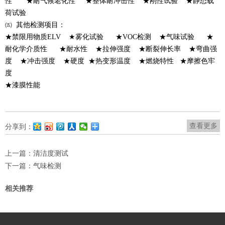
性 ★耐气候老化性 ★整体耐冲击性 ★刚性试验 ★静态载
荷试验
㈤ 其他检测项目：
★禁限用物质ELV ★雾化试验 ★VOC检测 ★气味试验 ★
耐化学介质性 ★耐水性 ★拉伸强度 ★断裂伸长率 ★弯曲强
度 ★冲击强度 ★硬度 ★热变形温度 ★燃烧特性 ★摩擦色牢
度
★漆膜性能
查看更多
分享到：
上一篇：
清洁度测试
下一篇：
气味检测
相关推荐