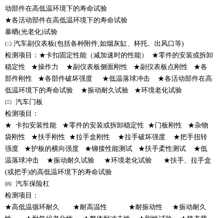
动部件在高低温环境下的寿命试验
★各活动部件在高低温环境下的寿命试验
暴晒(光老化)试验
㈡ 汽车副仪表板(包括各种附件,如烟灰缸、杯托、出风口等)
检测
项目：★卡扣固定性能（减加速时的性能） ★零件的安装或拆卸
稳定性 ★操作力 ★副仪表板侧面刚性 ★副仪表板点刚性 ★各
部件刚性 ★各部件破坏强度 ★低温落球冲击 ★各活动部件在高
低温环境下的寿命试验 ★振动耐久试验 ★环境老化试验
㈢ 汽车门板
检测
项目：
★ 卡扣安装性能 ★零件的安装或拆卸稳定性 ★门板刚性 ★杂物
袋刚性 ★扶手刚性 ★拉手盒刚性 ★拉手破坏强度 ★把手扭转
强度 ★护板的横向强度 ★铆接性能测试 ★扶手柔性测试 ★低
温落球冲击 ★振动耐久试验 ★环境老化试验 ★扶手、拉手盒
(或把手)的高低温环境下的寿命试验
㈣ 汽车保险杠
检测
项目
：
★高低温循环耐久 ★耐高温性 ★耐振动性 ★振动耐久