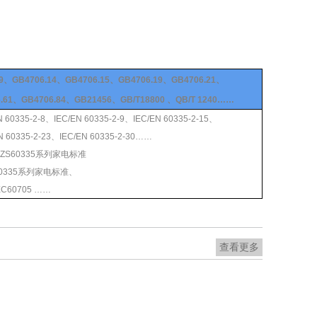
9
、
GB4706.14
、
GB4706.15
、
GB4706.19
、
GB4706.21
、
.61
、
GB4706.84
、
GB21456
、
GB/T18800
、
QB/T 1240……
N 60335-2-8
、
IEC/EN 60335-2-9
、
IEC/EN 60335-2-15
、
N 60335-2-23
、
IEC/EN 60335-2-30……
NZS60335
系列家电标准
0335
系列家电标准、
EC60705 ……
查看更多