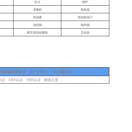
灶台
烤炉
消毒柜
电热毯
保温碟
电动剃须刀
油煎锅
电炸锅
暖手器和热脚垫
灭虫器
中国能源效率标识、生产许可证、
CQC
自愿认证
认证、
SAA
认证、
VDE
认证、能源之星
……