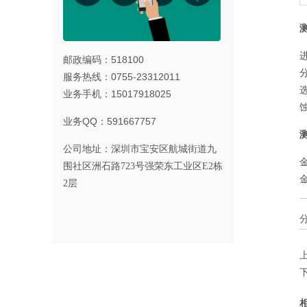
邮政编码：518100
服务热线：0755-23312011
业务手机：15017918025
业务QQ：591667757
公司地址：
深圳市宝安区航城街道九
围社区洲石路723号强荣东工业区E2栋
2层