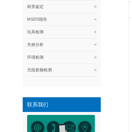
材质鉴定
MSDS报告
玩具检测
失效分析
环境检测
无线射频检测
联系我们