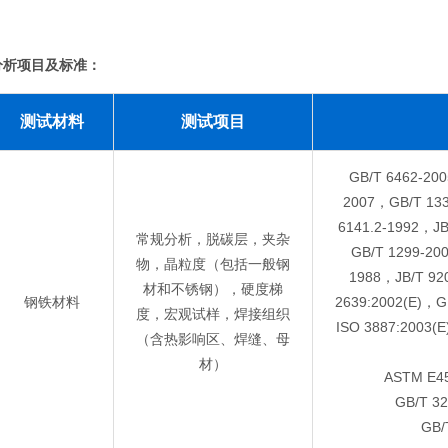
分析项目及标准：
测试材料
测试项目
GB/T 6462-20
2007，GB/T 133
6141.2-1992，JB
常规分析，脱碳层，夹杂
GB/T 1299-20
物，晶粒度（包括一般钢
1988，JB/T 92
材和不锈钢），硬度梯
钢铁材料
2639:2002(E)，G
度，宏观试样，焊接组织
ISO 3887:2003(
（含热影响区、焊缝、母
材）
ASTM E4
GB/T 3
GB/