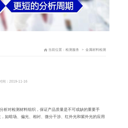
当前位置：
检测服务
金属材料检测
时间：
2019-11-16
相分析对检测材料组织，保证产品质量是不可或缺的重要手
大，如暗场、偏光、相衬、微分干涉、红外光和紫外光的应用