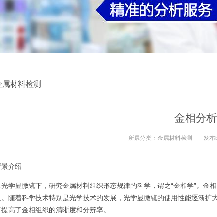
金属材料检测
金相分析
所属分类：
金属材料检测
发布
背景介绍
在光学显微镜下，研究金属材料组织形态规律的科学，谓之“金相学”。金
段。随着科学技术特别是光学技术的发展，光学显微镜的使用性能逐渐扩
等提高了金相组织的清晰度和分辨率。