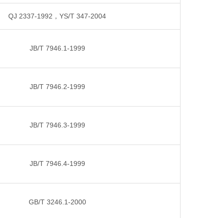
QJ 2337-1992，YS/T 347-2004
JB/T 7946.1-1999
JB/T 7946.2-1999
JB/T 7946.3-1999
JB/T 7946.4-1999
GB/T 3246.1-2000