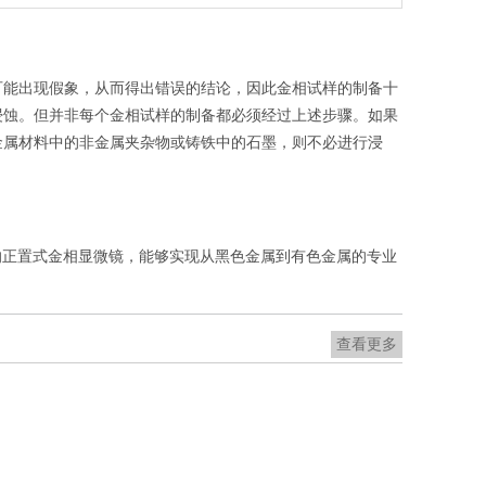
可能出现假象，从而得出错误的结论，因此金相试样的制备十
浸蚀。但并非每个金相试样的制备都必须经过上述步骤。如果
金属材料中的非金属夹杂物或铸铁中的石墨，则不必进行浸
生产的正置式金相显微镜，能够实现从黑色金属到有色金属的专业
查看更多