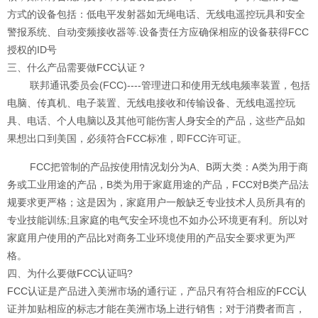
方式的设备包括：低电平发射器如无绳电话、无线电遥控玩具和安全
警报系统、自动变频接收器等.设备责任方应确保相应的设备获得FCC
授权的ID号
三、什么产品需要做
FCC认证
？
联邦通讯委员会(FCC)----管理进口和使用无线电频率装置，包括
电脑、传真机、电子装置、无线电接收和传输设备、无线电遥控玩
具、电话、个人电脑以及其他可能伤害人身安全的产品，这些产品如
果想出口到美国，必须符合FCC标准，即FCC许可证。
FCC把管制的产品按使用情况划分为A、B两大类：A类为用于商
务或工业用途的产品，B类为用于家庭用途的产品，FCC对B类产品法
规要求更严格；这是因为，家庭用户一般缺乏专业技术人员所具有的
专业技能训练;且家庭的电气安全环境也不如办公环境更有利。所以对
家庭用户使用的产品比对商务工业环境使用的产品安全要求更为严
格。
四、为什么要做
FCC认证
吗?
FCC认证
是产品进入美洲市场的通行证，产品只有符合相应的
FCC认
证
并加贴相应的标志才能在美洲市场上进行销售；对于消费者而言，